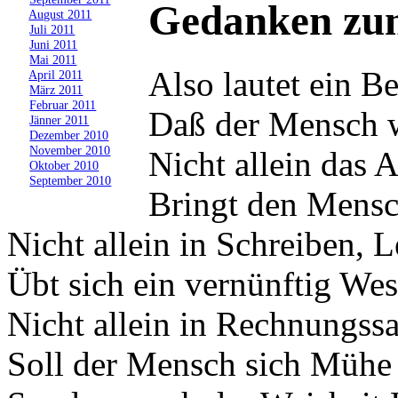
Gedanken zum
»
August 2011
»
Juli 2011
»
Juni 2011
»
Mai 2011
Also lautet ein B
»
April 2011
»
März 2011
»
Februar 2011
Daß der Mensch w
»
Jänner 2011
»
Dezember 2010
»
November 2010
Nicht allein das 
»
Oktober 2010
»
September 2010
Bringt den Mensc
Nicht allein in Schreiben, 
Übt sich ein vernünftig Wes
Nicht allein in Rechnungss
Soll der Mensch sich Mühe