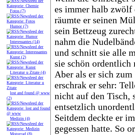
es immer halb zwölf 
»
Fotos (7)
räumte er seinen Mül
»
Humor (7)
sein Bettzeug zurech
nahm die Nudelbänder
»
Interessantes (14)
und schnitt sie alle 
»
Kunst (2)
sie schön ordentlich
Aber als er sich zum
»
Literatur u Zitate (4)
erschrak er sehr: Te
»
lost and found @ www
nicht auf den Tisch,
(2)
entsetzlich unordentl
Seitdem deckte er im
»
Medizin (4)
gegessen hatte. So or
»
Motorrad (8)