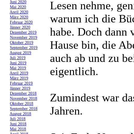
Lesen nehme, geni
»
Juni 2020
»
Mai 2020
»
April 2020
warum ich die Büc
»
März 2020
»
Februar 2020
»
Jänner 2020
habe. Doch dann v
»
Dezember 2019
»
November 2019
Hause bin, die A
»
Oktober 2019
»
September 2019
»
August 2019
auch ab und zu bei
»
Juli 2019
»
Juni 2019
eigentlich.
»
Mai 2019
»
April 2019
»
März 2019
»
Februar 2019
»
Jänner 2019
»
Dezember 2018
Zumindest war das 
»
November 2018
»
Oktober 2018
Jahren.
»
September 2018
»
August 2018
»
Juli 2018
»
Juni 2018
»
Mai 2018
»
April 2018