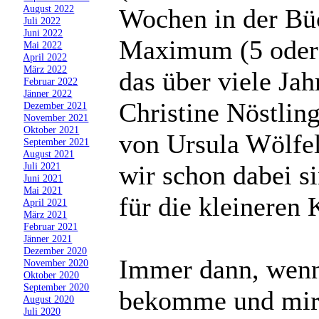
»
August 2022
Wochen in der Büc
»
Juli 2022
»
Juni 2022
Maximum (5 oder 
»
Mai 2022
»
April 2022
»
März 2022
das über viele Jah
»
Februar 2022
»
Jänner 2022
Christine Nöstlin
»
Dezember 2021
»
November 2021
»
Oktober 2021
von Ursula Wölfe
»
September 2021
»
August 2021
wir schon dabei s
»
Juli 2021
»
Juni 2021
»
Mai 2021
für die kleineren 
»
April 2021
»
März 2021
»
Februar 2021
»
Jänner 2021
»
Dezember 2020
Immer dann, wenn
»
November 2020
»
Oktober 2020
»
September 2020
bekomme und mir 
»
August 2020
»
Juli 2020