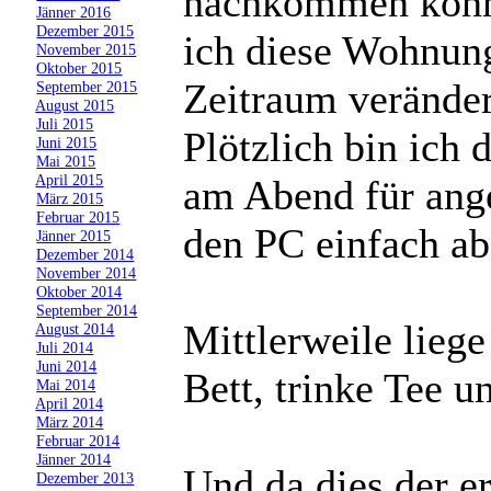
nachkommen können
»
Jänner 2016
»
Dezember 2015
ich diese Wohnung
»
November 2015
»
Oktober 2015
Zeitraum veränder
»
September 2015
»
August 2015
»
Juli 2015
Plötzlich bin ich
»
Juni 2015
»
Mai 2015
»
April 2015
am Abend für ang
»
März 2015
»
Februar 2015
den PC einfach ab
»
Jänner 2015
»
Dezember 2014
»
November 2014
»
Oktober 2014
»
September 2014
Mittlerweile liege
»
August 2014
»
Juli 2014
»
Juni 2014
Bett, trinke Tee u
»
Mai 2014
»
April 2014
»
März 2014
»
Februar 2014
»
Jänner 2014
Und da dies der er
»
Dezember 2013