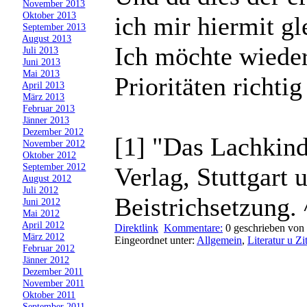
»
November 2013
»
Oktober 2013
ich mir hiermit gl
»
September 2013
»
August 2013
Ich möchte wieder
»
Juli 2013
»
Juni 2013
»
Mai 2013
Prioritäten richtig
»
April 2013
»
März 2013
»
Februar 2013
»
Jänner 2013
»
Dezember 2012
[1] "Das Lachkind
»
November 2012
»
Oktober 2012
»
September 2012
Verlag, Stuttgart 
»
August 2012
»
Juli 2012
Beistrichsetzung. 
»
Juni 2012
»
Mai 2012
»
April 2012
Direktlink
Kommentare:
0
geschrieben von 
»
März 2012
Eingeordnet unter:
Allgemein
,
Literatur u Zi
»
Februar 2012
»
Jänner 2012
»
Dezember 2011
»
November 2011
»
Oktober 2011
»
September 2011