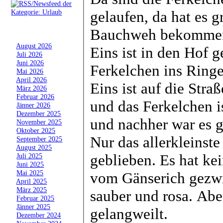
gelaufen, da hat es 
Archiv
Bauchweh bekomme
»
August 2026
Eins ist in den Hof g
»
Juli 2026
»
Juni 2026
Ferkelchen ins Ring
»
Mai 2026
»
April 2026
Eins ist auf die Str
»
März 2026
»
Februar 2026
und das Ferkelchen i
»
Jänner 2026
»
Dezember 2025
und nachher war es 
»
November 2025
»
Oktober 2025
Nur das allerkleinste
»
September 2025
»
August 2025
geblieben. Es hat k
»
Juli 2025
»
Juni 2025
»
Mai 2025
vom Gänserich gezwic
»
April 2025
»
März 2025
sauber und rosa. Abe
»
Februar 2025
»
Jänner 2025
gelangweilt.
»
Dezember 2024