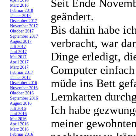
Seit Ende Novemb
»
März 2018
»
Februar 2018
geändert.
»
Jänner 2018
»
Dezember 2017
Bis dahin habe ic
»
November 2017
»
Oktober 2017
»
September 2017
verbracht, war da
»
August 2017
»
Juli 2017
»
Juni 2017
Dinge erledigt, d
»
Mai 2017
»
April 2017
Computer einfach 
»
März 2017
»
Februar 2017
»
Jänner 2017
müde ins Bett gef
»
Dezember 2016
»
November 2016
Lernkarten durch
»
Oktober 2016
»
September 2016
»
August 2016
Ich habe gezwun
»
Juli 2016
»
Juni 2016
»
Mai 2016
meiner gewohnten
»
April 2016
»
März 2016
»
Februar 2016